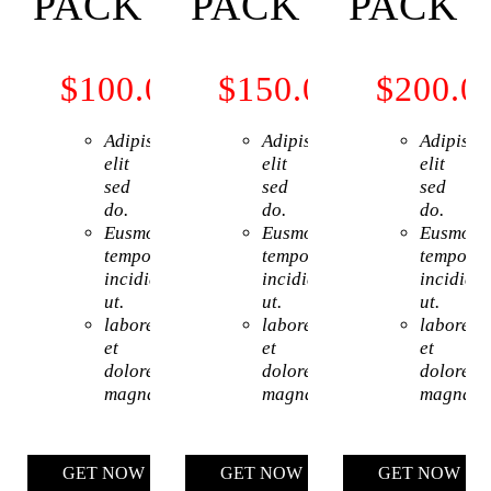
PACK
PACK
PACK
$100.00
Per/Month
$150.00
Per/Mont
$200.0
Adipiscing
Adipiscing
Adipisci
elit
elit
elit
sed
sed
sed
do.
do.
do.
Eusmod
Eusmod
Eusmod
tempor
tempor
tempor
incididunt
incididunt
incididu
ut.
ut.
ut.
labore
labore
labore
et
et
et
dolore
dolore
dolore
magna.
magna.
magna.
GET NOW
GET NOW
GET NOW