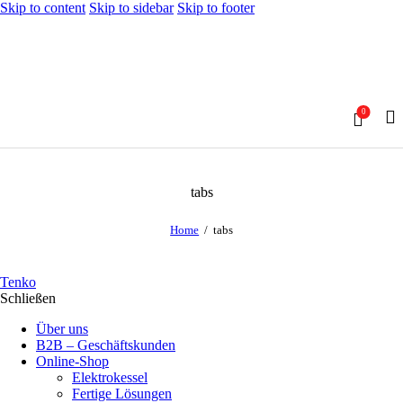
Skip to content
Skip to sidebar
Skip to footer
0
tabs
Home
tabs
Tenko
Schließen
Über uns
B2B – Geschäftskunden
Online-Shop
Elektrokessel
Fertige Lösungen