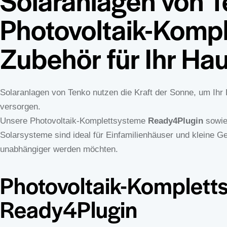
Solaranlagen von T
Varianten
Photovoltaik-Komp
auf.
Die
Zubehör für Ihr Ha
Optionen
können
auf
der
Solaranlagen von Tenko nutzen die Kraft der Sonne, um Ihr H
Produktseite
versorgen.
gewählt
Unsere Photovoltaik-Komplettsysteme
Ready4Plugin
sowie
werden
Solarsysteme sind ideal für Einfamilienhäuser und kleine G
unabhängiger werden möchten.
Photovoltaik-Komplett
Ready4Plugin