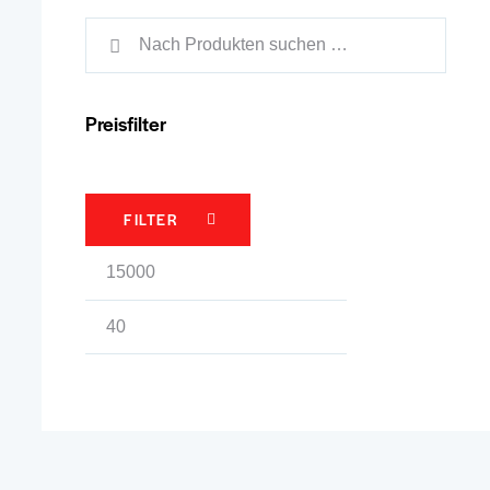
Preisfilter
FILTER
Min.
Max.
Preis
Preis