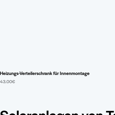
O
k
a
d
P
g
w
Heizungs-Verteilerschrank für Innenmontage
43.00
€
Dieses
Produkt
weist
mehrere