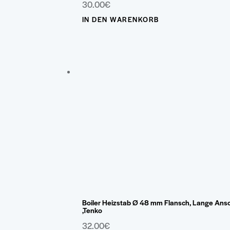
30.00
€
IN DEN WARENKORB
Dieses
Produkt
weist
mehrere
Varianten
auf.
Die
Optionen
können
auf
der
Produktseite
gewählt
Boiler Heizstab Ø 48 mm Flansch, Lange Ans
werden
,Tenko
32.00
€