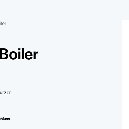
ler
Boiler
N
chluss