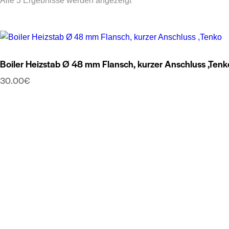
Alle 3 Ergebnisse werden angezeigt
Boiler Heizstab Ø 48 mm Flansch, kurzer Anschluss ,Tenk
30.00
€
Dieses
Produkt
weist
mehrere
Varianten
auf.
Die
Optionen
können
auf
der