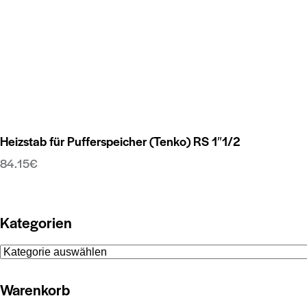
Produktseite
gewählt
werden
Heizstab für Pufferspeicher (Tenko) RS 1″1/2
84.15
€
Dieses
Produkt
weist
Kategorien
mehrere
Varianten
auf.
Die
Warenkorb
Optionen