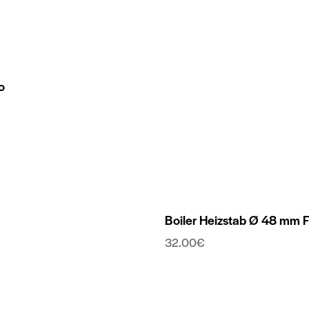
o
Boiler Heizstab Ø 48 mm F
32.00
€
Dieses
Produkt
weist