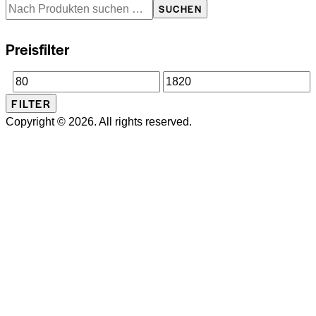
SUCHEN
gewählt
werden
Preisfilter
Min.
Max.
FILTER
Preis
Preis
Copyright © 2026. All rights reserved.