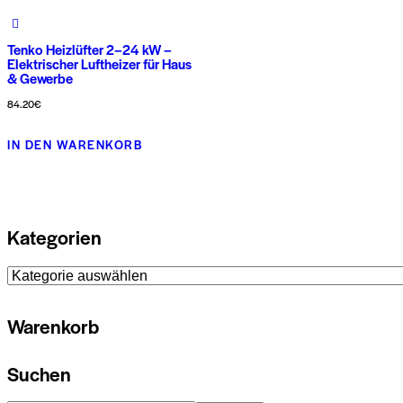
gewählt
gewählt
werden
werden
Tenko Heizlüfter 2–24 kW –
Elektrischer Luftheizer für Haus
& Gewerbe
84.20
€
Dieses
IN DEN WARENKORB
Produkt
weist
mehrere
Varianten
Kategorien
auf.
Die
Optionen
Warenkorb
können
auf
der
Suchen
Produktseite