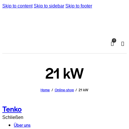
Skip to content
Skip to sidebar
Skip to footer
0
21 kW
Home
Online-shop
21 kW
Tenko
Schließen
Über uns