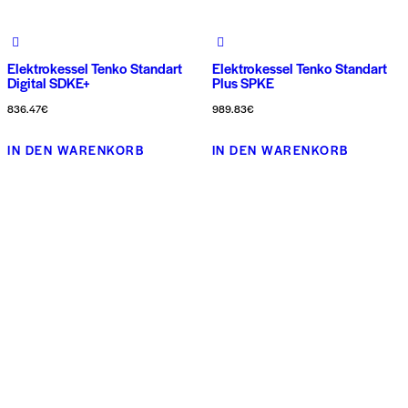
Produkts
gewählt
werden
Elektrokessel Tenko Standart
Elektrokessel Tenko Standart
Digital SDKE+
Plus SPKE
836.47
€
989.83
€
Dieses
Dieses
IN DEN WARENKORB
IN DEN WARENKORB
Produkt
Produkt
weist
weist
mehrere
mehrere
Varianten
Variante
auf.
auf.
Die
Die
Optionen
Optionen
können
können
auf
auf
der
der
Produktseite
Produkts