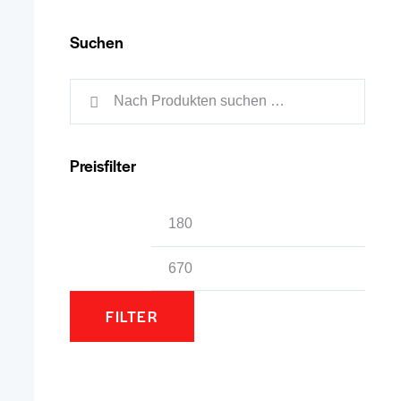
gewählt
Suchen
werden
Preisfilter
Min.
Max.
Preis
Preis
FILTER