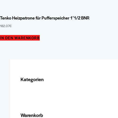
Tenko Heizpatrone für Pufferspeicher 1″1/2 BNR
182.07
€
Dieses
IN DEN WARENKORB
Produkt
weist
mehrere
Varianten
auf.
Kategorien
Die
Optionen
können
auf
der
Warenkorb
Produktseite