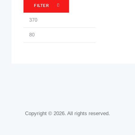
FILTER
Min.
Max.
Preis
Preis
Copyright © 2026. All rights reserved.