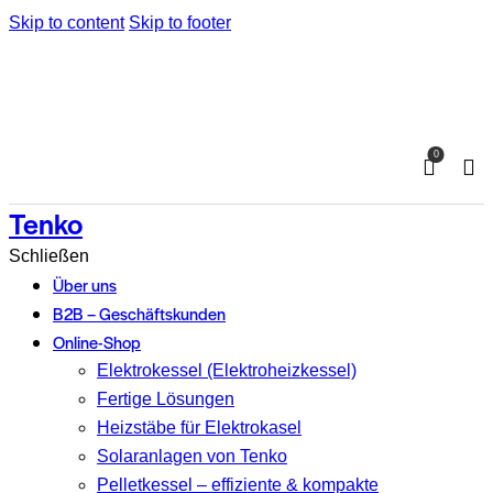
Skip to content
Skip to footer
0
Tenko
Schließen
Über uns
B2B – Geschäftskunden
Online-Shop
Elektrokessel (Elektroheizkessel)
Fertige Lösungen
Heizstäbe für Elektrokasel
Solaranlagen von Tenko
Pelletkessel – effiziente & kompakte