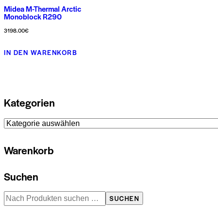
Midea M-Thermal Arctic
Monoblock R290
3198.00
€
Dieses
IN DEN WARENKORB
Produkt
weist
mehrere
Varianten
Kategorien
auf.
Die
Optionen
Warenkorb
können
auf
der
Suchen
Produktseite
SUCHEN
gewählt
werden