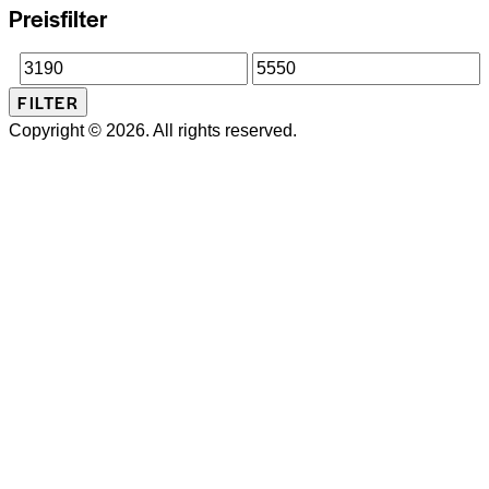
Preisfilter
Min.
Max.
FILTER
Preis
Preis
Copyright © 2026. All rights reserved.