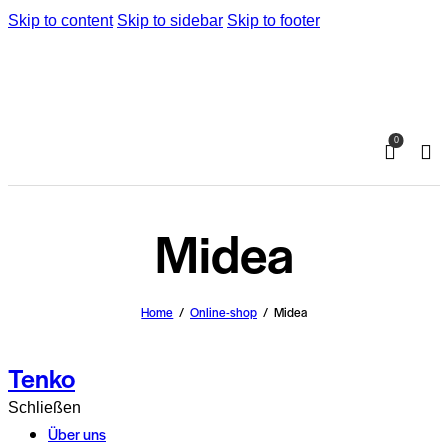
Skip to content
Skip to sidebar
Skip to footer
0
Midea
Home
Online-shop
Midea
Tenko
Schließen
Über uns