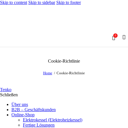
Skip to content
Skip to sidebar
Skip to footer
0
Cookie-Richtlinie
Home
Cookie-Richtlinie
Tenko
Schließen
Über uns
B2B – Geschäftskunden
Online-Shop
Elektrokessel (Elektroheizkessel)
Fertige Lösungen