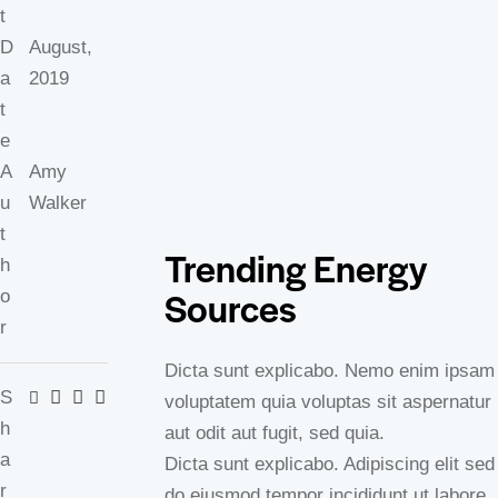
t
D
August,
a
2019
t
e
A
Amy
u
Walker
t
Trending Energy
h
Sources
o
r
Dicta sunt explicabo. Nemo enim ipsam
S
voluptatem quia voluptas sit aspernatur
h
aut odit aut fugit, sed quia.
a
Dicta sunt explicabo. Adipiscing elit sed
r
do eiusmod tempor incididunt ut labore