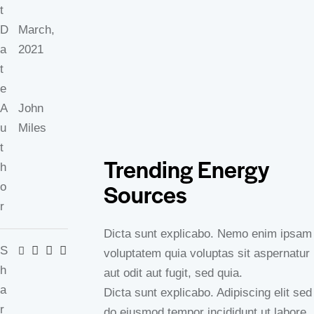
t
D
March,
a
2021
t
e
A
John
u
Miles
t
Trending Energy
h
Sources
o
r
Dicta sunt explicabo. Nemo enim ipsam
S
voluptatem quia voluptas sit aspernatur
h
aut odit aut fugit, sed quia.
a
Dicta sunt explicabo. Adipiscing elit sed
r
do eiusmod tempor incididunt ut labore