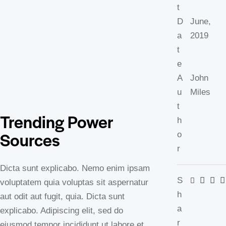
t
D
June,
a
2019
t
e
A
John
u
Miles
t
Trending Power
h
Sources
o
r
Dicta sunt explicabo. Nemo enim ipsam
S
voluptatem quia voluptas sit aspernatur
h
aut odit aut fugit, quia. Dicta sunt
a
explicabo. Adipiscing elit, sed do
r
eiusmod tempor incididunt ut labore et