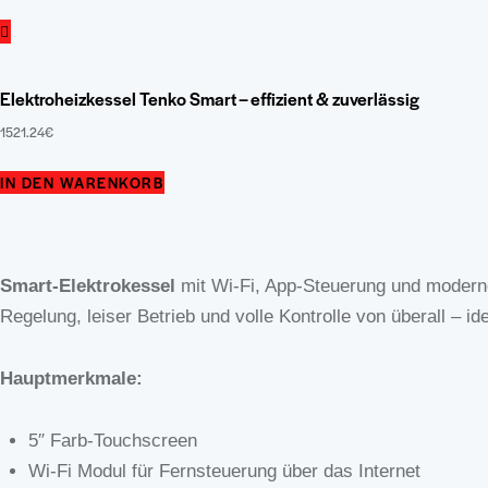
Elektroheizkessel Tenko Smart – effizient & zuverlässig
1521.24
€
Dieses
IN DEN WARENKORB
Produkt
weist
mehrere
Smart-Elektrokessel
mit Wi-Fi, App-Steuerung und modern
Varianten
Regelung, leiser Betrieb und volle Kontrolle von überall – id
auf.
Die
Hauptmerkmale:
Optionen
können
5″ Farb-Touchscreen
auf
Wi-Fi Modul für Fernsteuerung über das Internet
der