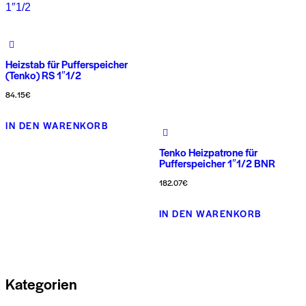
Heizstab für Pufferspeicher
(Tenko) RS 1″1/2
84.15
€
Dieses
IN DEN WARENKORB
Produkt
Tenko Heizpatrone für
weist
Pufferspeicher 1″1/2 BNR
mehrere
182.07
€
Varianten
Dieses
auf.
IN DEN WARENKORB
Produkt
Die
weist
Optionen
mehrere
können
Variante
auf
Kategorien
auf.
der