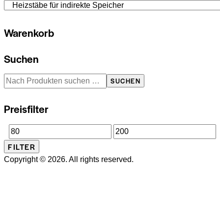
Die
Produktseite
Optionen
gewählt
Warenkorb
können
werden
auf
der
Suchen
Produkts
SUCHEN
gewählt
werden
Preisfilter
Min.
Max.
FILTER
Preis
Preis
Copyright © 2026. All rights reserved.