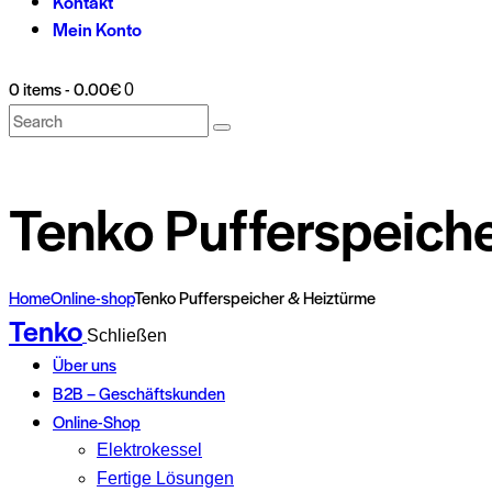
Kontakt
Mein Konto
0 items
-
0.00€
0
Tenko Pufferspeich
Home
Online-shop
Tenko Pufferspeicher & Heiztürme
Tenko
Schließen
Über uns
B2B – Geschäftskunden
Online-Shop
Elektrokessel
Fertige Lösungen