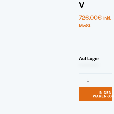
V
726.00
€
inkl.
MwSt.
Auf Lager
Elektroheizkessel
Tenko
Econom
IN DEN
WARENKO
KE
21
kW