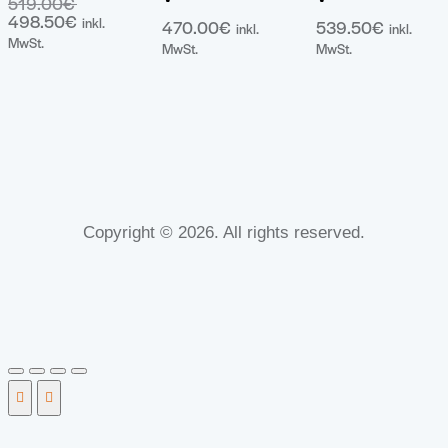
519.00
€
Ursprünglicher
498.50
€
Aktueller
Preis
inkl.
470.00
€
539.50
€
inkl.
inkl.
Preis
war:
MwSt.
MwSt.
MwSt.
ist:
519.00€
498.50€.
Copyright © 2026. All rights reserved.