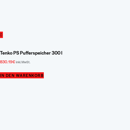
Tenko PS Pufferspeicher 300 l
830.19
€
inkl. MwSt.
IN DEN WARENKORB