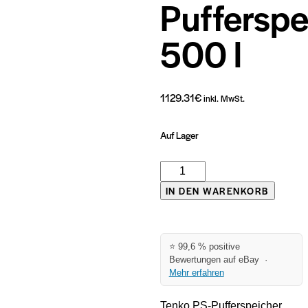
Pufferspe
500 l
1129.31
€
inkl. MwSt.
Auf Lager
Tenko
PS
IN DEN WARENKORB
Pufferspeicher
500
l
⭐ 99,6 % positive
Menge
Bewertungen auf eBay ·
Mehr erfahren
Tenko PS‑Pufferspeicher