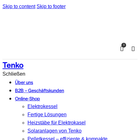
Skip to content
Skip to footer
0
Tenko
Schließen
Über uns
B2B – Geschäftskunden
Online-Shop
Elektrokessel
Fertige Lösungen
Heizstäbe für Elektrokasel
Solaranlagen von Tenko
Pelletkessel – effiziente & kompakte